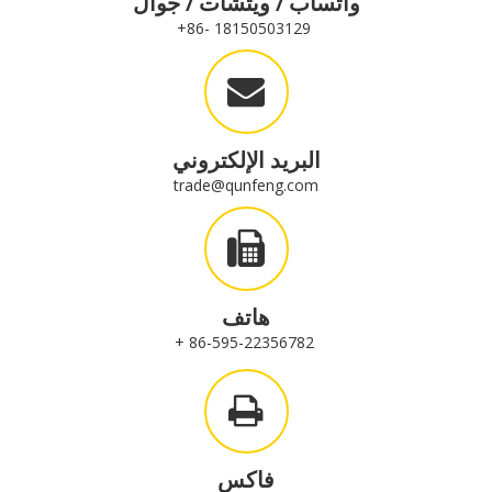
واتساب / ويتشات / جوال
18150503129 -86+
البريد الإلكتروني
trade@qunfeng.com
هاتف
86-595-22356782 +
فاكس