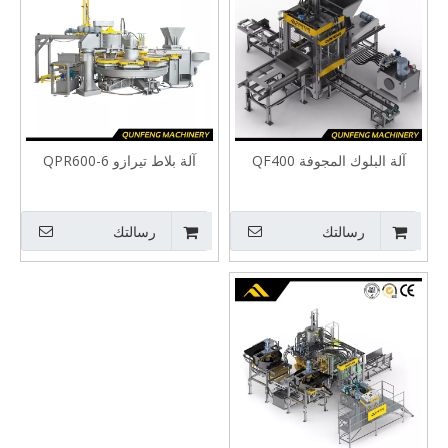
آلة البلوك المجوفة QF400
آلة بلاط تيرازو QPR600-6
رسالتك
رسالتك