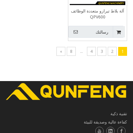
آلة بلاط تيرازو متعددة الوظائف
QPV600
رسالتك
»
8
...
4
3
2
1
تقنية ذكية
كفاءة عالية وصديقة للبيئة