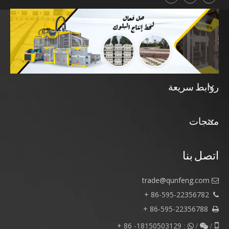
روابط سريعة
منتجات
اتصل بنا
trade@qunfeng.com

86-595-22356782 +

86-595-22356788 +

18150503129- 86 +

/  :

/