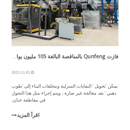
فازت Qunfeng بالمناقصة البالغة 105 مليون يوان صيني في مقاطعة Henan لتصنيع الطوب من خلال النفايات الصلبة
2022-11-01
يمكن 'تحويل ' النفايات المنزلية ومخلفات البناء إلى 'طوب
ذهبي ' بعد معالجة غير ضارة ، ويتم إجراء مثل هذا التحول
في مقاطعة خنان.
اقرأ المزيد