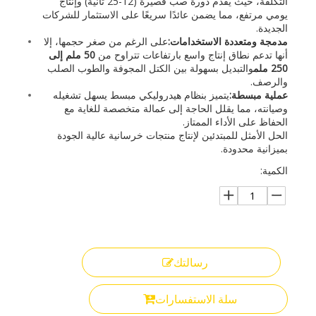
التكلفة، حيث يقدم دورة صب قصيرة (12-25 ثانية) وإنتاج
يومي مرتفع، مما يضمن عائدًا سريعًا على الاستثمار للشركات
الجديدة.
مدمجة ومتعددة الاستخدامات:
على الرغم من صغر حجمها، إلا
أنها تدعم نطاق إنتاج واسع بارتفاعات تتراوح من
50 ملم إلى
250 ملم
والتبديل بسهولة بين الكتل المجوفة والطوب الصلب
والرصف.
عملية مبسطة:
يتميز بنظام هيدروليكي مبسط يسهل تشغيله
وصيانته، مما يقلل الحاجة إلى عمالة متخصصة للغاية مع
الحفاظ على الأداء الممتاز.
الحل الأمثل للمبتدئين لإنتاج منتجات خرسانية عالية الجودة
بميزانية محدودة.
الكمية:
رسالتك
سلة الاستفسارات