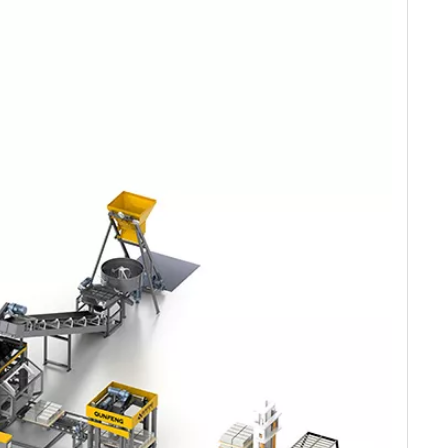
(250 مم)، مما
يوفر قدرة كبيرة
على التكيف في
السوق.