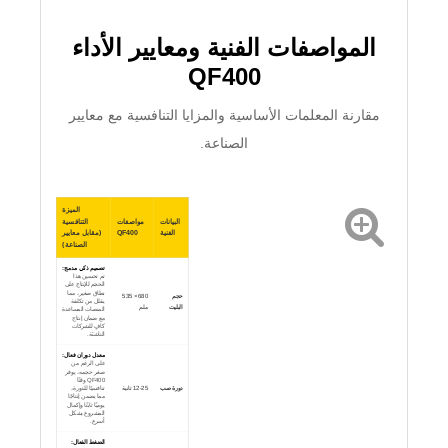
المواصفات الفنية ومعايير الأداء
QF400
مقارنة المعلمات الأساسية والمزايا التنافسية مع معايير
الصناعة.
الميزة
البيانات
مواصفات
التنافسية
الفنية
QF400
(مقابل معايير
الصناعة)
تصميم ذكي مدمج:
تم تحسين هذا
الحجم للإنتاج على
نطاق صغير، مما
حجم
680 × 535
يقلل من تكلفة
البليت
ملم
المنصات المساعدة
مع ضمان إنتاج
كافٍ للشركات
الناشئة.
معدل دوران فعال:
على الرغم من
صغر حجمه، يوفر
QF400 وقتًا
دورة صب
12-25 ثانية
تنافسيًا للدورة،
مما يضمن إنتاجًا
يوميًا ثابتًا وإكمال
المشروع بشكل
أسرع.
الضغط الفعال: