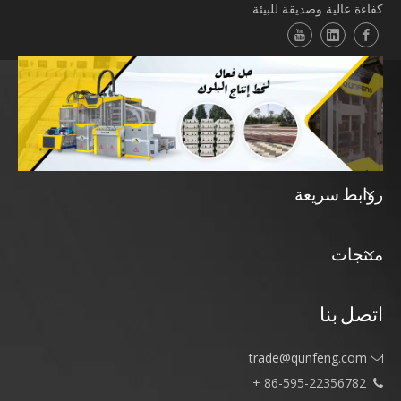
كفاءة عالية وصديقة للبيئة
روابط سريعة
منتجات
اتصل بنا
trade@qunfeng.com

86-595-22356782 +
