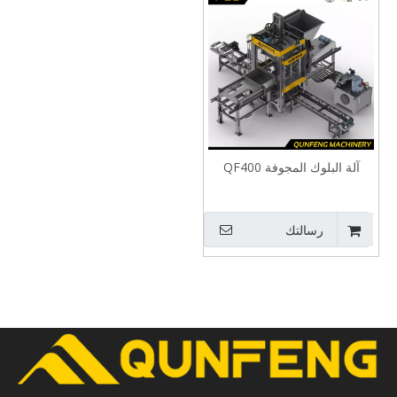
آلة البلوك المجوفة QF400
رسالتك