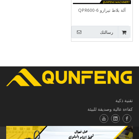
آلة بلاط تيرازو QPR600-6
رسالتك
تقنية ذكية
كفاءة عالية وصديقة للبيئة