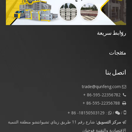
روابط سريعة
منتجات
اتصل بنا
trade@qunfeng.com

86-595-22356782 +

86-595-22356788 +

18150503129- 86 +

/  :

/
مركز التسويق:
شارع رقم 11 طريق زيتاي تشيوانتشو منطقة التنمية

الاقتصادية والتقنية فوجيان