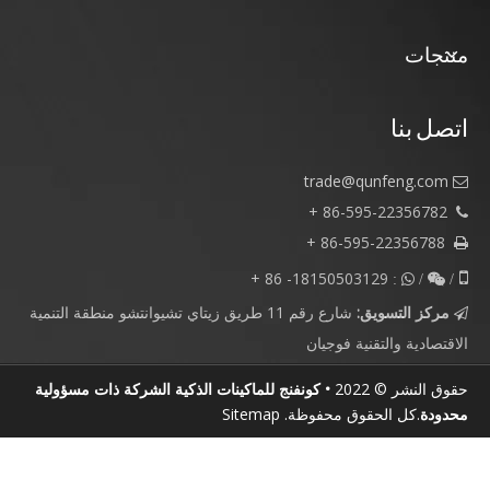
منتجات
اتصل بنا
trade@qunfeng.com

86-595-22356782 +

86-595-22356788 +

18150503129- 86 +

/  :

/
مركز التسويق:
شارع رقم 11 طريق زيتاي تشيوانتشو منطقة التنمية

الاقتصادية والتقنية فوجيان
حقوق النشر © 2022
• كونفنج للماكينات الذكية الشركة ذات مسؤولية
محدودة
.كل الحقوق محفوظة.
Sitemap