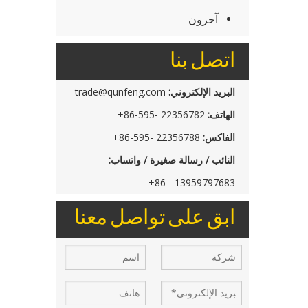
آحرون
اتصل بنا
البريد الإلكتروني:
trade@qunfeng.com
الهاتف:
22356782 -595-86+
الفاكس:
22356788 -595-86+
النائب / رسالة صغيرة / واتساب:
13959797683 - 86+
ابق على تواصل معنا