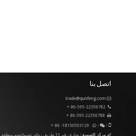
اتصل بنا
trade@qunfeng.com

86-595-22356782 +

86-595-22356788 +

18150503129- 86 +

/  :

/
مركز التسويق:
شارع رقم 11 طريق زيتاي تشيوانتشو منطقة
