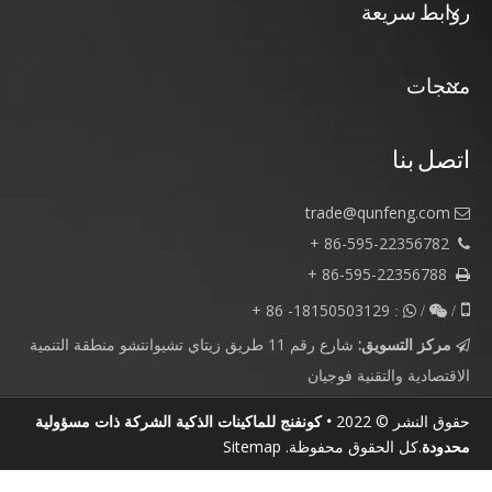
روابط سريعة
منتجات
اتصل بنا
trade@qunfeng.com

86-595-22356782 +

86-595-22356788 +

18150503129- 86 +

/  :

/
مركز التسويق:
شارع رقم 11 طريق زيتاي تشيوانتشو منطقة التنمية

الاقتصادية والتقنية فوجيان
حقوق النشر © 2022
• كونفنج للماكينات الذكية الشركة ذات مسؤولية
محدودة
.كل الحقوق محفوظة.
Sitemap